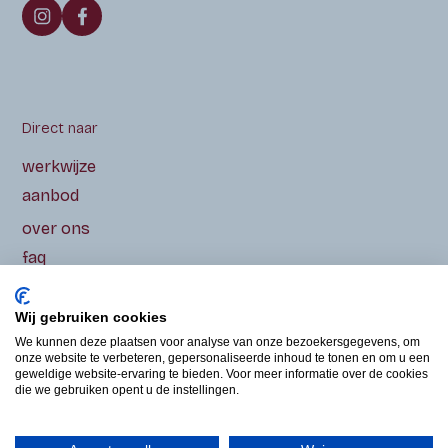
Direct naar
werkwijze
aanbod
over ons
faq
contact
Wij gebruiken cookies
We kunnen deze plaatsen voor analyse van onze bezoekersgegevens, om
onze website te verbeteren, gepersonaliseerde inhoud te tonen en om u een
geweldige website-ervaring te bieden. Voor meer informatie over de cookies
Overige informatie
die we gebruiken opent u de instellingen.
disclaimer